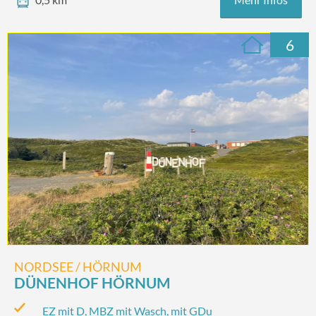
6
NORDSEE / HÖRNUM
DÜNENHOF HÖRNUM
EZ mit D, MBZ mit Wasch, mit GDu