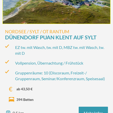
NORDSEE / SYLT / OT RANTUM
DÜNENDORF PUAN KLENT AUF SYLT
EZ tw. mit Wasch, tw. mit D, MBZ tw. mit Wasch, tw.
mit D
Vollpension, Übernachtung / Frühstück
Gruppenräume: 10 (Discoraum, Freizeit-/‌
Gruppenraum, Seminar/‌Konferenzraum, Speisesaal)
ab 43,50 €
394 Betten
Mehr Infos
0,5 km