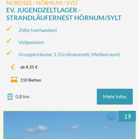
NORDSEE / HÖRNUM / SYLT
EV. JUGENDZELTLAGER -
STRANDLÄUFERNEST HÖRNUM/SYLT
Zelte (vorhanden)
Vollpension
Gruppenräume: 1 (Großraumzelt, Medienraum)
ab 8,35 €
110 Betten
Mehr Infos
0,8 km
19