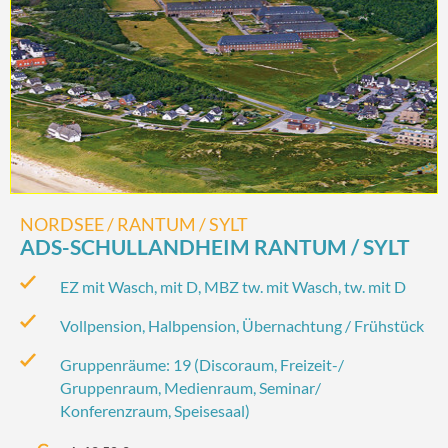
NORDSEE / RANTUM / SYLT
ADS-SCHULLANDHEIM RANTUM / SYLT
EZ mit Wasch, mit D, MBZ tw. mit Wasch, tw. mit D
Vollpension, Halbpension, Übernachtung / Frühstück
Gruppenräume: 19 (Discoraum, Freizeit-/‌
Gruppenraum, Medienraum, Seminar/‌
Konferenzraum, Speisesaal)