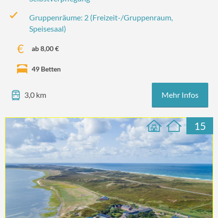
Gruppenräume: 2 (Freizeit-/‌Gruppenraum,
Speisesaal)
ab 8,00 €
49 Betten
Mehr Infos
3,0 km
15