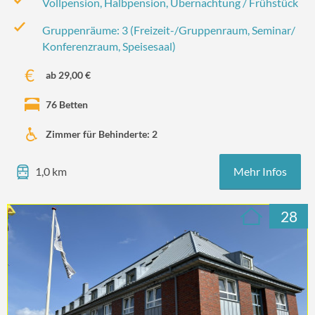
Vollpension, Halbpension, Übernachtung / Frühstück
Gruppenräume: 3 (Freizeit-/‌Gruppenraum, Seminar/‌
Konferenzraum, Speisesaal)
ab 29,00 €
76 Betten
Zimmer für Behinderte: 2
Mehr Infos
1,0 km
28