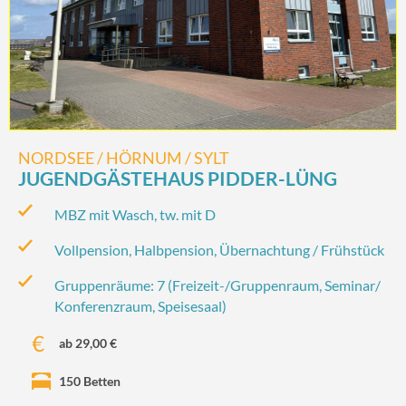
NORDSEE / HÖRNUM / SYLT
JUGENDGÄSTEHAUS PIDDER-LÜNG
MBZ mit Wasch, tw. mit D
Vollpension, Halbpension, Übernachtung / Frühstück
Gruppenräume: 7 (Freizeit-/‌Gruppenraum, Seminar/‌
Konferenzraum, Speisesaal)
ab 29,00 €
150 Betten