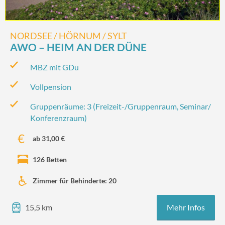
NORDSEE / HÖRNUM / SYLT
AWO – HEIM AN DER DÜNE
MBZ mit GDu
Vollpension
Gruppenräume: 3 (Freizeit-/‌Gruppenraum, Seminar/‌
Konferenzraum)
ab 31,00 €
126 Betten
Zimmer für Behinderte: 20
Mehr Infos
15,5 km