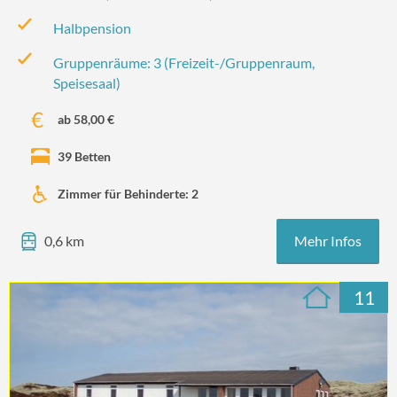
Halbpension
Gruppenräume: 3 (Freizeit-/‌Gruppenraum,
Speisesaal)
ab 58,00 €
39 Betten
Zimmer für Behinderte: 2
Mehr Infos
0,6 km
11