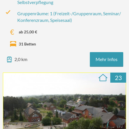
Selbstverpflegung
Gruppenräume: 1 (Freizeit-/‌Gruppenraum, Seminar/‌
Konferenzraum, Speisesaal)
ab 25,00 €
31 Betten
Mehr Infos
2,0 km
23