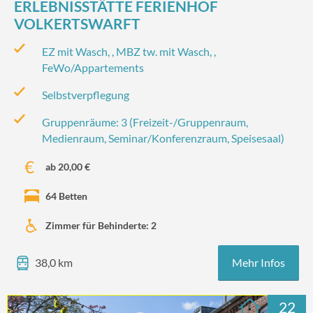
ERLEBNISSTÄTTE FERIENHOF
VOLKERTSWARFT
EZ mit Wasch, , MBZ tw. mit Wasch, ,
FeWo/Appartements
Selbstverpflegung
Gruppenräume: 3 (Freizeit-/‌Gruppenraum,
Medienraum, Seminar/‌Konferenzraum, Speisesaal)
ab 20,00 €
64 Betten
Zimmer für Behinderte: 2
Mehr Infos
38,0 km
22