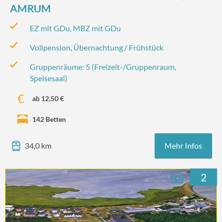
AMRUM
EZ mit GDu, MBZ mit GDu
Vollpension, Übernachtung / Frühstück
Gruppenräume: 5 (Freizeit-/‌Gruppenraum,
Speisesaal)
ab 12,50 €
142 Betten
Mehr Infos
34,0 km
2