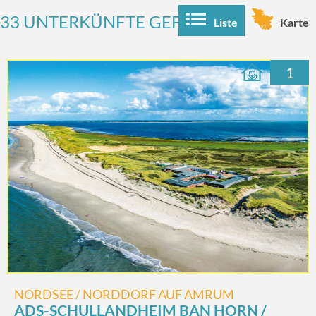
33 UNTERKÜNFTE GEFUNDEN
Liste
Karte
1
NORDSEE / NORDDORF AUF AMRUM
ADS-SCHULLANDHEIM BAN HORN /