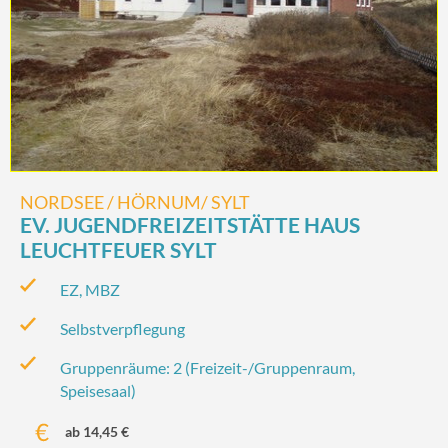
NORDSEE / HÖRNUM/ SYLT
EV. JUGENDFREIZEITSTÄTTE HAUS
LEUCHTFEUER SYLT
EZ, MBZ
Selbstverpflegung
Gruppenräume: 2 (Freizeit-/‌Gruppenraum,
Speisesaal)
ab 14,45 €