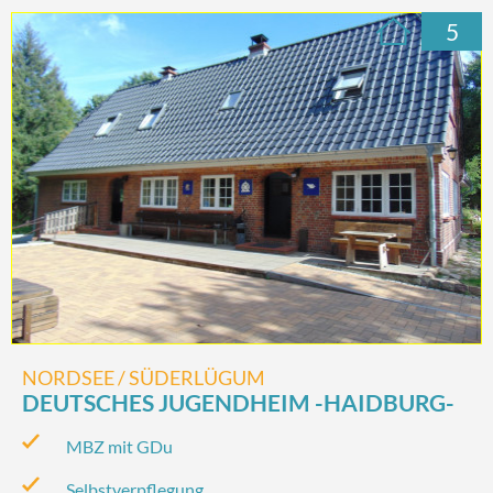
5
NORDSEE / SÜDERLÜGUM
DEUTSCHES JUGENDHEIM -HAIDBURG-
MBZ mit GDu
Selbstverpflegung