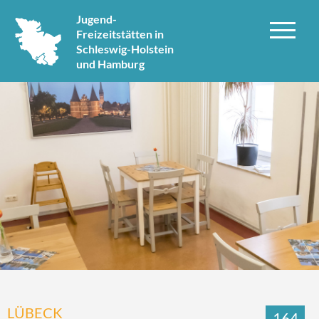
Jugend-
Freizeitstätten in
Schleswig-Holstein
und Hamburg
LÜBECK
164