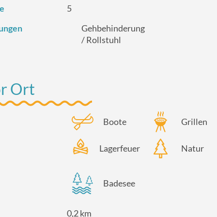
te
5
tungen
Gehbehinderung
/ Rollstuhl
r Ort
Boote
Grillen
Lagerfeuer
Natur
Badesee
0,2 km