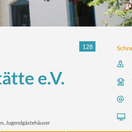
128
Schne
tte e.V.
en, Jugendgästehäuser