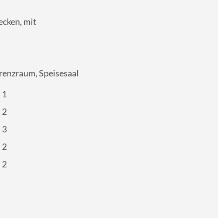
cken, mit
renzraum, Speisesaal
1
2
3
2
2