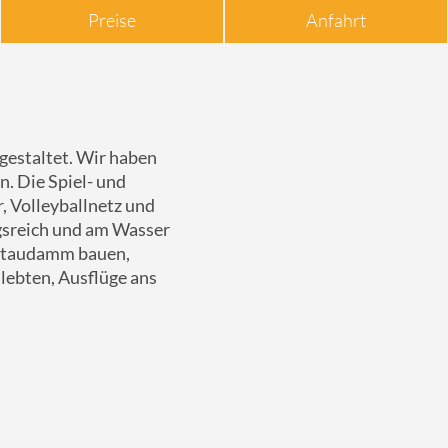
Preise
Anfahrt
gestaltet. Wir haben
n. Die Spiel- und
, Volleyballnetz und
gsreich und am Wasser
n Staudamm bauen,
lebten, Ausflüge ans