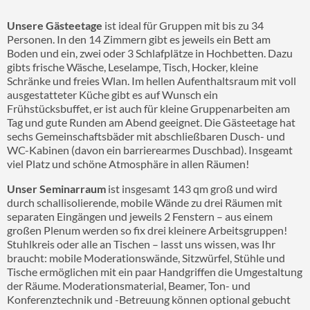
Unsere Gästeetage
ist ideal für Gruppen mit bis zu 34
Personen. In den 14 Zimmern gibt es jeweils ein Bett am
Boden und ein, zwei oder 3 Schlafplätze in Hochbetten. Dazu
gibts frische Wäsche, Leselampe, Tisch, Hocker, kleine
Schränke und freies Wlan. Im hellen Aufenthaltsraum mit voll
ausgestatteter Küche gibt es auf Wunsch ein
Frühstücksbuffet, er ist auch für kleine Gruppenarbeiten am
Tag und gute Runden am Abend geeignet. Die Gästeetage hat
sechs Gemeinschaftsbäder mit abschließbaren Dusch- und
WC-Kabinen (davon ein barrierearmes Duschbad). Insgeamt
viel Platz und schöne Atmosphäre in allen Räumen!
Unser Seminarraum
ist insgesamt 143 qm groß und wird
durch schallisolierende, mobile Wände zu drei Räumen mit
separaten Eingängen und jeweils 2 Fenstern – aus einem
großen Plenum werden so fix drei kleinere Arbeitsgruppen!
Stuhlkreis oder alle an Tischen – lasst uns wissen, was Ihr
braucht: mobile Moderationswände, Sitzwürfel, Stühle und
Tische ermöglichen mit ein paar Handgriffen die Umgestaltung
der Räume. Moderationsmaterial, Beamer, Ton- und
Konferenztechnik und -Betreuung können optional gebucht