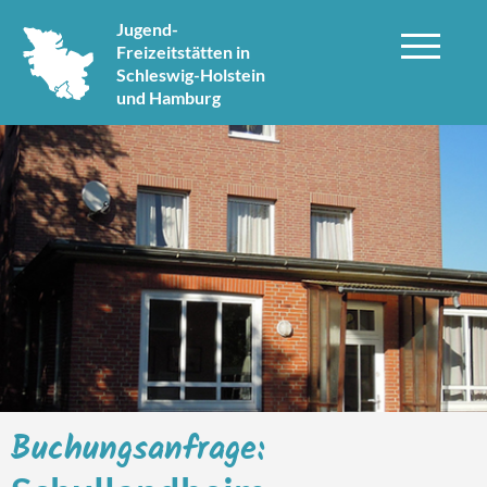
Jugend-
Freizeitstätten in
Schleswig-Holstein
und Hamburg
Buchungsanfrage: